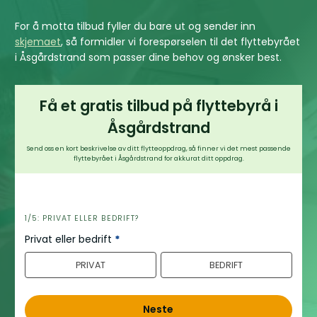
For å motta tilbud fyller du bare ut og sender inn
skjemaet
, så formidler vi forespørselen til det flyttebyrået
i Åsgårdstrand som passer dine behov og ønsker best.
Få et gratis tilbud på flyttebyrå i
Åsgårdstrand
Send oss en kort beskrivelse av ditt flytteoppdrag, så finner vi det mest passende
flyttebyrået i Åsgårdstrand for akkurat ditt oppdrag.
h
1/5: PRIVAT ELLER BEDRIFT?
e
Privat eller bedrift
*
r
PRIVAT
BEDRIFT
o
Neste