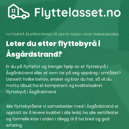
Skip
to
content
FLYTTEBYRÅ ÅSGÅRDSTRAND: FÅ GRATIS TILBUD • RASK TILBAKEMELDING
Leter du etter flyttebyrå i
Åsgårdstrand?
Er du på flyttefot og trenger hjelp av et flyttebyrå i
Åsgårdstrand eller et som tar på seg oppdrag i området?
Uansett hvilke behov, ønsker og krav du har, så vil du
motta tilbud fra et kompetent og kvalitetssikret
flyttebyrå i Åsgårdstrand.
Alle flyttebyråene vi samarbeider med i Åsgårdstrand er
opptatt av å levere kvalitet i alle ledd, ha alle sertifikater
og formelle krav i orden i tillegg til å ha bred og god
erfaring.