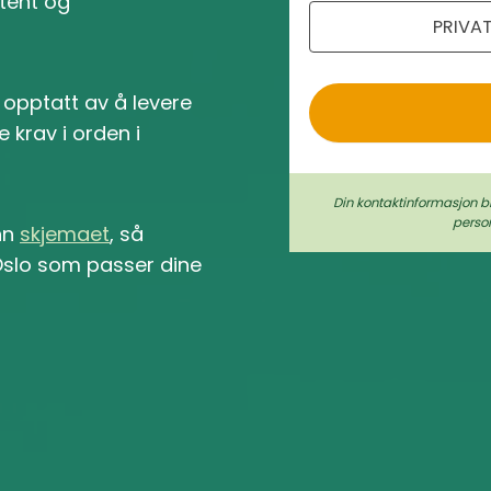
etent og
PRIVA
o
 opptatt av å levere
le krav i orden i
Din kontaktinformasjon b
perso
inn
skjemaet
, så
i Oslo som passer dine