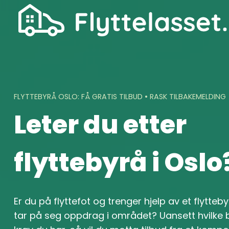
Skip
to
content
FLYTTEBYRÅ OSLO: FÅ GRATIS TILBUD • RASK TILBAKEMELDING
Leter du etter
flyttebyrå i Oslo
Er du på flyttefot og trenger hjelp av et flytteby
tar på seg oppdrag i området? Uansett hvilke 