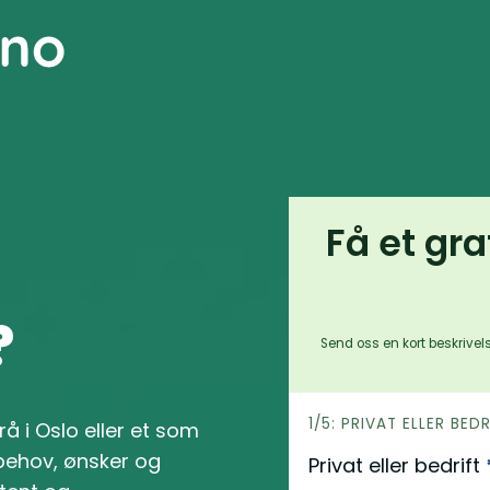
Få et gra
?
Send oss en kort beskrivels
h
1/5: PRIVAT ELLER BED
rå i Oslo eller et som
e
behov, ønsker og
Privat eller bedrift
r