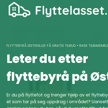
Skip
to
content
FLYTTEBYRÅ ØSTENSJØ: FÅ GRATIS TILBUD • RASK TILBAKEMEL
Leter du etter
flyttebyrå på Øs
Er du på flyttefot og trenger hjelp av et flytteb
et som tar på seg oppdrag i området? Uansett 