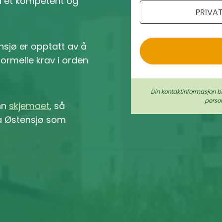
ra et kompetent og
PRIVA
o
nsjø er opptatt av å
 formelle krav i orden
Din kontaktinformasjon b
perso
inn
skjemaet
, så
 på Østensjø som