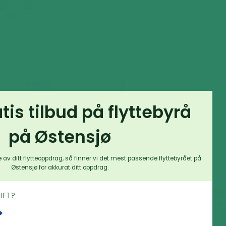
atis tilbud på flyttebyrå
på Østensjø
 av ditt flytteoppdrag, så finner vi det mest passende flyttebyrået på
Østensjø for akkurat ditt oppdrag.
RIFT?
*