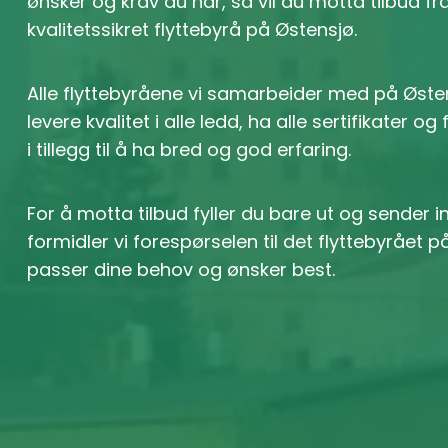
ønsker og krav du har, så vil du motta tilbud f
kvalitetssikret flyttebyrå på Østensjø.
Alle flyttebyråene vi samarbeider med på Øste
levere kvalitet i alle ledd, ha alle sertifikater og
i tillegg til å ha bred og god erfaring.
For å motta tilbud fyller du bare ut og sender 
formidler vi forespørselen til det flyttebyrået
passer dine behov og ønsker best.