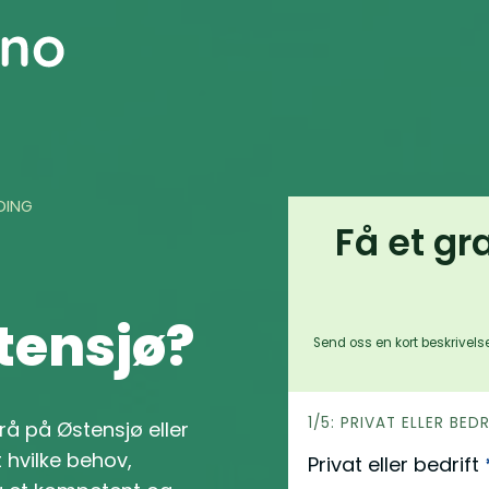
DING
Få et gr
tensjø?
Send oss en kort beskrivelse
h
1/5: PRIVAT ELLER BED
yrå på Østensjø eller
e
hvilke behov,
Privat eller bedrift
r