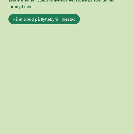
avtale med et flyttebyrå flyttebyrået i Ibestad som du blir
fornøyd med.
Få et tilbud på flyttebyrå i Ibestad