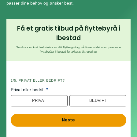
passer dine behov og ønsker best.
Få et gratis tilbud på flyttebyrå i
Ibestad
Send oss en kort beskrivelse av ditt flytteoppdrag, så finner vi det mest passende
flyttebyrået i Ibestad for akkurat ditt oppdrag.
h
1/5: PRIVAT ELLER BEDRIFT?
e
*
Privat eller bedrift
r
o
PRIVAT
BEDRIFT
Neste