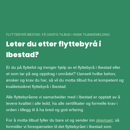
Skip
to
content
FLYTTEBYRÅ IBESTAD: FÅ GRATIS TILBUD • RASK TILBAKEMELDING
Leter du etter flyttebyrå i
Ibestad?
Er du på flyttefot og trenger hjelp av et flyttebyrå i Ibestad eller
et som tar på seg oppdrag i området? Uansett hvilke behov,
ønsker og krav du har, så vil du motta tilbud fra et kompetent og
kvalitetssikret flyttebyrå i Ibestad.
Alle flyttebyråene vi samarbeider med i Ibestad er opptatt av å
levere kvalitet i alle ledd, ha alle sertifikater og formelle krav i
orden i tillegg til å ha bred og god erfaring.
For å motta tilbud fyller du bare ut og sender inn
skjemaet
, så
formidler vi forespørselen til det flyttebyrået i Ibestad som