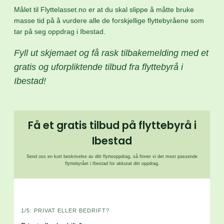
Målet til Flyttelasset.no er at du skal slippe å måtte bruke
masse tid på å vurdere alle de forskjellige flyttebyråene som
tar på seg oppdrag i Ibestad.
Fyll ut skjemaet og få rask tilbakemelding med et
gratis og uforpliktende tilbud fra flyttebyrå i
Ibestad!
Få et gratis tilbud på flyttebyrå i
Ibestad
Send oss en kort beskrivelse av ditt flytteoppdrag, så finner vi det mest passende
flyttebyrået i Ibestad for akkurat ditt oppdrag.
i
1/5: PRIVAT ELLER BEDRIFT?
n