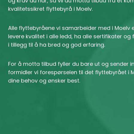
og krav du har, så vil du motta tilbud fra et k
kvalitetssikret flyttebyrå i Moelv.
Alle flyttebyråene vi samarbeider med i Moelv 
levere kvalitet i alle ledd, ha alle sertifikater og
i tillegg til å ha bred og god erfaring.
For å motta tilbud fyller du bare ut og sender 
formidler vi forespørselen til det flyttebyrået 
dine behov og ønsker best.