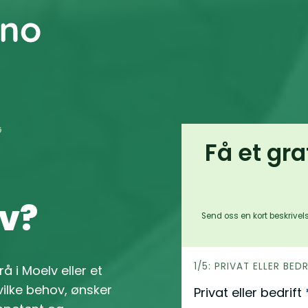
G
Få et gra
lv?
Send oss en kort beskrivels
h
1/5: PRIVAT ELLER BED
rå i Moelv eller et
e
ilke behov, ønsker
Privat eller bedrift
r