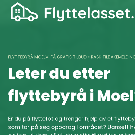
Skip
to
content
FLYTTEBYRÅ MOELV: FÅ GRATIS TILBUD • RASK TILBAKEMELDIN
Leter du etter
flyttebyrå i Moe
Er du på flyttefot og trenger hjelp av et flytteby
som tar på seg oppdrag i området? Uansett hv