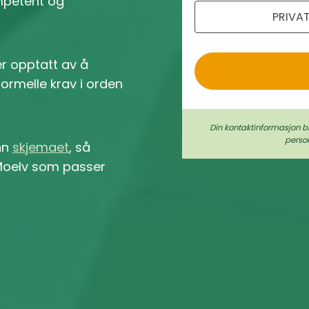
ompetent og
PRIVA
o
er opptatt av å
 formelle krav i orden
Din kontaktinformasjon b
perso
inn
skjemaet
, så
i Moelv som passer