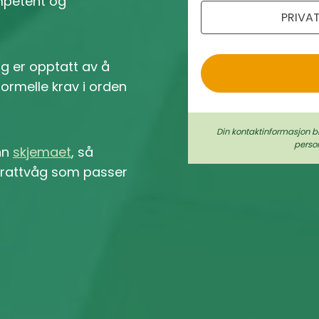
ompetent og
PRIVA
o
åg er opptatt av å
 formelle krav i orden
Din kontaktinformasjon b
perso
inn
skjemaet
, så
i Brattvåg som passer