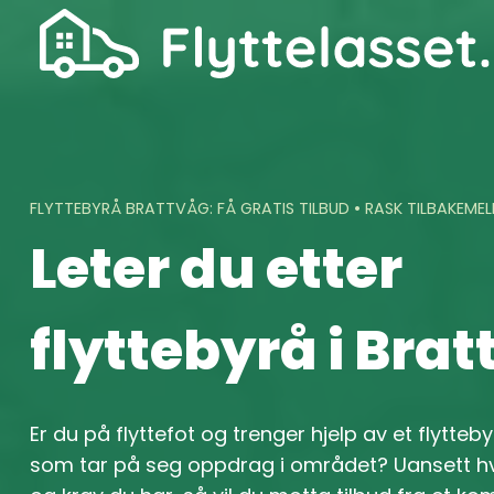
Skip
to
content
FLYTTEBYRÅ BRATTVÅG: FÅ GRATIS TILBUD • RASK TILBAKEME
Leter du etter
flyttebyrå i Bra
Er du på flyttefot og trenger hjelp av et flytteby
som tar på seg oppdrag i området? Uansett hv