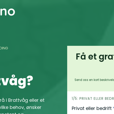
LDING
Få et gra
ttvåg?
Send oss en kort beskrivels
h
1/5: PRIVAT ELLER BED
rå i Brattvåg eller et
e
ilke behov, ønsker
Privat eller bedrift
r