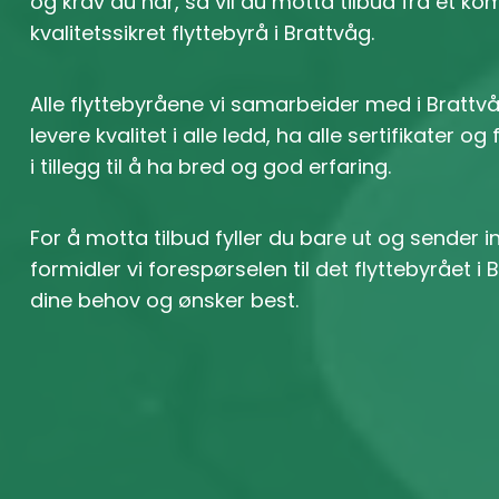
og krav du har, så vil du motta tilbud fra et k
kvalitetssikret flyttebyrå i Brattvåg.
Alle flyttebyråene vi samarbeider med i Brattv
levere kvalitet i alle ledd, ha alle sertifikater og
i tillegg til å ha bred og god erfaring.
For å motta tilbud fyller du bare ut og sender 
formidler vi forespørselen til det flyttebyrået 
dine behov og ønsker best.