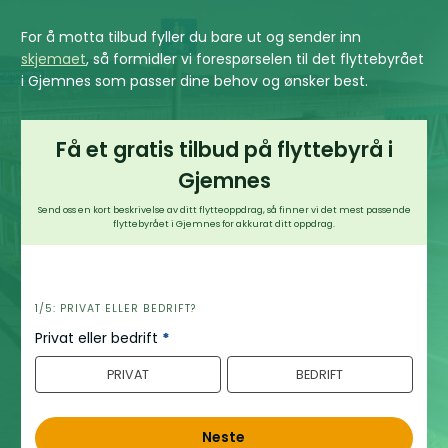
For å motta tilbud fyller du bare ut og sender inn
skjemaet
, så formidler vi forespørselen til det flyttebyrået
i Gjemnes som passer dine behov og ønsker best.
Få et gratis tilbud på flyttebyrå i
Gjemnes
Send oss en kort beskrivelse av ditt flytteoppdrag, så finner vi det mest passende
flyttebyrået i Gjemnes for akkurat ditt oppdrag.
h
1/5: PRIVAT ELLER BEDRIFT?
e
Privat eller bedrift
*
r
PRIVAT
BEDRIFT
o
Neste