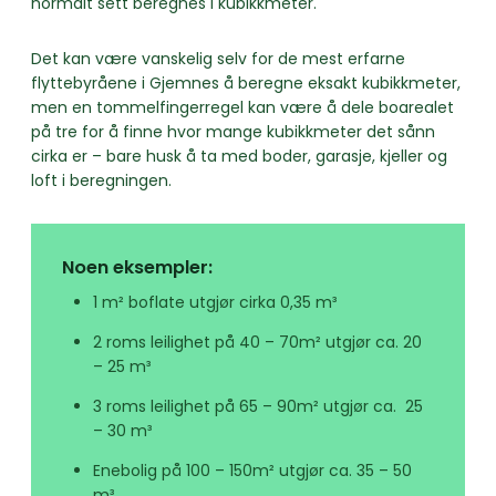
normalt sett beregnes i kubikkmeter.
Det kan være vanskelig selv for de mest erfarne
flyttebyråene i Gjemnes å beregne eksakt kubikkmeter,
men en tommelfingerregel kan være å dele boarealet
på tre for å finne hvor mange kubikkmeter det sånn
cirka er – bare husk å ta med boder, garasje, kjeller og
loft i beregningen.
Noen eksempler:
1 m² boflate utgjør cirka 0,35 m³
2 roms leilighet på 40 – 70m² utgjør ca. 20
– 25 m³
3 roms leilighet på 65 – 90m² utgjør ca. 25
– 30 m³
Enebolig på 100 – 150m² utgjør ca. 35 – 50
m³