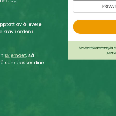
etent og
PRIVA
o
opptatt av å levere
le krav i orden i
Din kontaktinformasjon b
perso
inn
skjemaet
, så
 Flå som passer dine