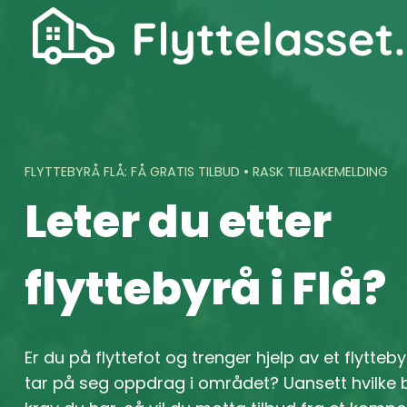
Skip
to
content
FLYTTEBYRÅ FLÅ: FÅ GRATIS TILBUD • RASK TILBAKEMELDING
Leter du etter
flyttebyrå i Flå?
Er du på flyttefot og trenger hjelp av et flytteby
tar på seg oppdrag i området? Uansett hvilke 