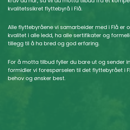
krav du har, så vil du motta tilbud fra et komp
kvalitetssikret flyttebyrå i Flå.
Alle flyttebyråene vi samarbeider med i Flå er 
kvalitet i alle ledd, ha alle sertifikater og formel
tillegg til å ha bred og god erfaring.
For å motta tilbud fyller du bare ut og sender 
formidler vi forespørselen til det flyttebyrået i
behov og ønsker best.