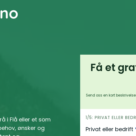
Få et gra
Send oss en kort beskrivelse 
h
1/5: PRIVAT ELLER BED
rå i Flå eller et som
e
behov, ønsker og
Privat eller bedrift
r