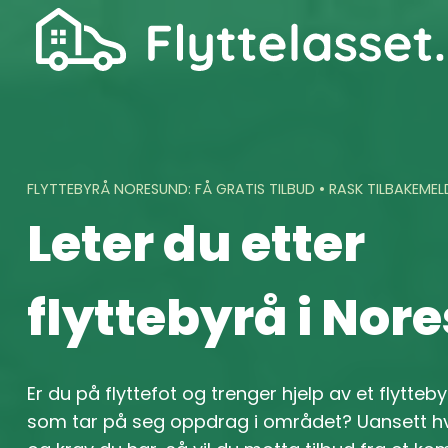
Skip
to
content
FLYTTEBYRÅ NORESUND: FÅ GRATIS TILBUD • RASK TILBAKEMEL
Leter du etter
flyttebyrå i Nor
Er du på flyttefot og trenger hjelp av et flytteby
som tar på seg oppdrag i området? Uansett hv