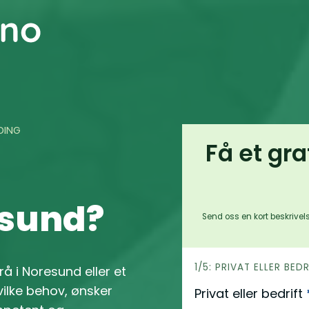
DING
Få et gra
esund?
Send oss en kort beskrivels
h
1/5: PRIVAT ELLER BED
rå i Noresund eller et
e
ilke behov, ønsker
Privat eller bedrift
r