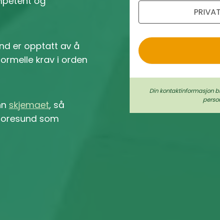
ompetent og
PRIVA
o
nd er opptatt av å
 formelle krav i orden
Din kontaktinformasjon b
perso
inn
skjemaet
, så
i Noresund som