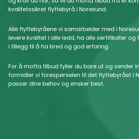
og krav du har, så vil du motta tilbud fra et k
kvalitetssikret flyttebyrå i Noresund.
Alle flyttebyråene vi samarbeider med i Noresu
levere kvalitet i alle ledd, ha alle sertifikater og
i tillegg til å ha bred og god erfaring.
For å motta tilbud fyller du bare ut og sender 
formidler vi forespørselen til det flyttebyrået 
passer dine behov og ønsker best.