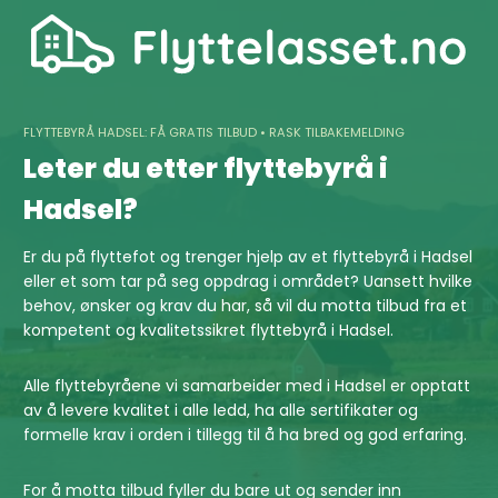
Skip
to
content
FLYTTEBYRÅ HADSEL: FÅ GRATIS TILBUD • RASK TILBAKEMELDING
Leter du etter flyttebyrå i
Hadsel?
Er du på flyttefot og trenger hjelp av et flyttebyrå i Hadsel
eller et som tar på seg oppdrag i området? Uansett hvilke
behov, ønsker og krav du har, så vil du motta tilbud fra et
kompetent og kvalitetssikret flyttebyrå i Hadsel.
Alle flyttebyråene vi samarbeider med i Hadsel er opptatt
av å levere kvalitet i alle ledd, ha alle sertifikater og
formelle krav i orden i tillegg til å ha bred og god erfaring.
For å motta tilbud fyller du bare ut og sender inn