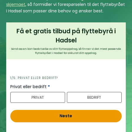
skjemaet
, så formidler vi forespørselen til det flyttebyrået
i Hadsel som passer dine behov og ønsker best.
Få et gratis tilbud på flyttebyrå i
Hadsel
Send oss en kort beskrivelse av ditt flytteoppdrag, så finner vi det mest passende
flyttebyrået i Hadsel for akkurat ditt oppdrag.
h
1/5: PRIVAT ELLER BEDRIFT?
e
Privat eller bedrift
*
r
PRIVAT
BEDRIFT
o
Neste