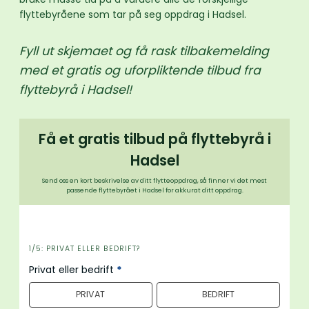
flyttebyråene som tar på seg oppdrag i Hadsel.
Fyll ut skjemaet og få rask tilbakemelding
med et gratis og uforpliktende tilbud fra
flyttebyrå i Hadsel!
Få et gratis tilbud på flyttebyrå i
Hadsel
Send oss en kort beskrivelse av ditt flytteoppdrag, så finner vi det mest
passende flyttebyrået i Hadsel for akkurat ditt oppdrag.
i
1/5: PRIVAT ELLER BEDRIFT?
n
Privat eller bedrift
*
n
PRIVAT
BEDRIFT
h