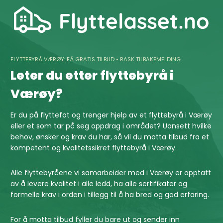
Skip
to
content
FLYTTEBYRÅ VÆRØY: FÅ GRATIS TILBUD • RASK TILBAKEMELDING
Leter du etter flyttebyrå i
Værøy?
Er du på flyttefot og trenger hjelp av et flyttebyrå i Værøy
eller et som tar på seg oppdrag i området? Uansett hvilke
behov, ønsker og krav du har, så vil du motta tilbud fra et
kompetent og kvalitetssikret flyttebyrå i Værøy.
Alle flyttebyråene vi samarbeider med i Værøy er opptatt
av å levere kvalitet i alle ledd, ha alle sertifikater og
formelle krav i orden i tillegg til å ha bred og god erfaring.
For å motta tilbud fyller du bare ut og sender inn