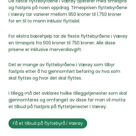
De fleste flyttebyråene i Værøy opererer med timespris
og fastpris på noen oppdrag. Timesprisen flyttebyråene
i Værøy tar varierer mellom 950 kroner til 1.750 kroner
for en til to mann inklusiv flyttebil.
For ekstra bærehjelp tar de fleste flyttebyråene i Værøy
en timespris fra 500 kroner til 750 kroner. Alle disse
prisene er inklusive merverdiavgift.
Det er mange av flyttebyråene i Værøy som tilbyr
fastpris etter å ha gjennomført befaring av hva som
skal flyttes og hvor det skal flyttes.
I tillegg må det avklares hvilke tilleggstjenester som skal
gjennomføres og omfanget av disse før man vil motta
et tilbud på fastpris på flyttetjenester i Værøy.
Få et tilbud på flyttebyrå i Værøy