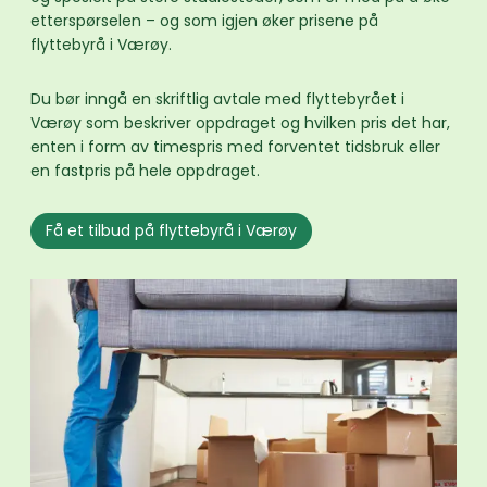
etterspørselen – og som igjen øker prisene på
flyttebyrå i Værøy.
Du bør inngå en skriftlig avtale med flyttebyrået i
Værøy som beskriver oppdraget og hvilken pris det har,
enten i form av timespris med forventet tidsbruk eller
en fastpris på hele oppdraget.
Få et tilbud på flyttebyrå i Værøy