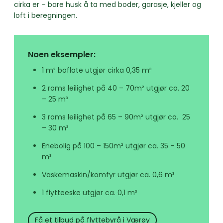
cirka er – bare husk å ta med boder, garasje, kjeller og
loft i beregningen.
Noen eksempler:
1 m² boflate utgjør cirka 0,35 m³
2 roms leilighet på 40 – 70m² utgjør ca. 20
– 25 m³
3 roms leilighet på 65 – 90m² utgjør ca. 25
– 30 m³
Enebolig på 100 – 150m² utgjør ca. 35 – 50
m³
Vaskemaskin/komfyr utgjør ca. 0,6 m³
1 flytteeske utgjør ca. 0,1 m³
Få et tilbud på flyttebyrå i Værøy