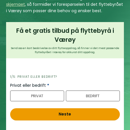
skjemaet
, så formidler vi forespørselen til det flyttebyrået
i Værøy som passer dine behov og ønsker best.
Få et gratis tilbud på flyttebyrå i
Værøy
Send oss en kort beskrivelse av ditt flytteoppdrag, så finner vi det mest passende
flyttebyrået i Værøy for akkurat ditt oppdrag.
h
1/5: PRIVAT ELLER BEDRIFT?
e
Privat eller bedrift
*
r
PRIVAT
BEDRIFT
o
Neste