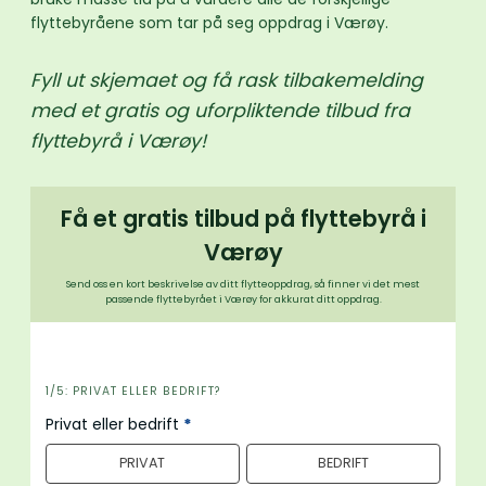
flyttebyråene som tar på seg oppdrag i Værøy.
Fyll ut skjemaet og få rask tilbakemelding
med et gratis og uforpliktende tilbud fra
flyttebyrå i Værøy!
Få et gratis tilbud på flyttebyrå i
Værøy
Send oss en kort beskrivelse av ditt flytteoppdrag, så finner vi det mest
passende flyttebyrået i Værøy for akkurat ditt oppdrag.
i
1/5: PRIVAT ELLER BEDRIFT?
n
Privat eller bedrift
*
n
PRIVAT
BEDRIFT
h