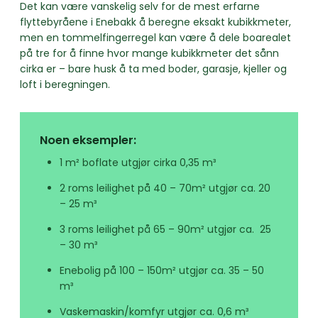
Det kan være vanskelig selv for de mest erfarne
flyttebyråene i Enebakk å beregne eksakt kubikkmeter,
men en tommelfingerregel kan være å dele boarealet
på tre for å finne hvor mange kubikkmeter det sånn
cirka er – bare husk å ta med boder, garasje, kjeller og
loft i beregningen.
Noen eksempler:
1 m² boflate utgjør cirka 0,35 m³
2 roms leilighet på 40 – 70m² utgjør ca. 20
– 25 m³
3 roms leilighet på 65 – 90m² utgjør ca. 25
– 30 m³
Enebolig på 100 – 150m² utgjør ca. 35 – 50
m³
Vaskemaskin/komfyr utgjør ca. 0,6 m³