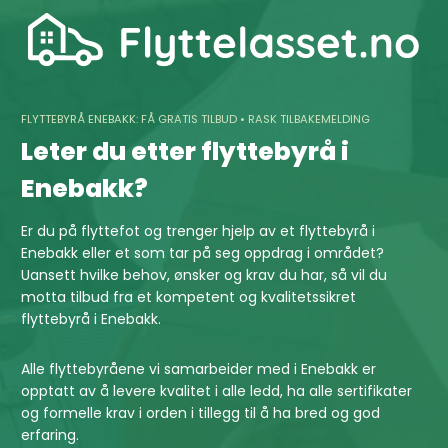
Skip
to
content
FLYTTEBYRÅ ENEBAKK: FÅ GRATIS TILBUD • RASK TILBAKEMELDING
Leter du etter flyttebyrå i
Enebakk?
Er du på flyttefot og trenger hjelp av et flyttebyrå i
Enebakk eller et som tar på seg oppdrag i området?
Uansett hvilke behov, ønsker og krav du har, så vil du
motta tilbud fra et kompetent og kvalitetssikret
flyttebyrå i Enebakk.
Alle flyttebyråene vi samarbeider med i Enebakk er
opptatt av å levere kvalitet i alle ledd, ha alle sertifikater
og formelle krav i orden i tillegg til å ha bred og god
erfaring.