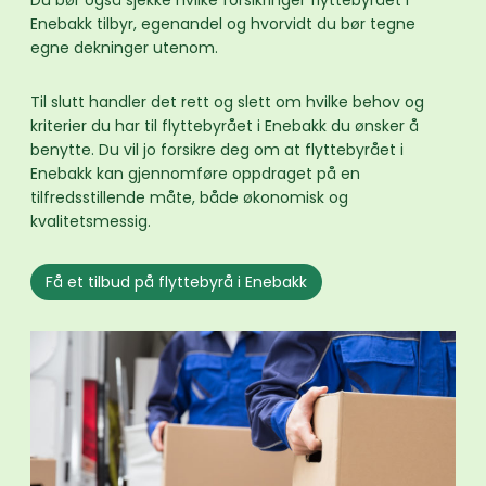
Du bør også sjekke hvilke forsikringer flyttebyrået i
Enebakk tilbyr, egenandel og hvorvidt du bør tegne
egne dekninger utenom.
Til slutt handler det rett og slett om hvilke behov og
kriterier du har til flyttebyrået i Enebakk du ønsker å
benytte. Du vil jo forsikre deg om at flyttebyrået i
Enebakk kan gjennomføre oppdraget på en
tilfredsstillende måte, både økonomisk og
kvalitetsmessig.
Få et tilbud på flyttebyrå i Enebakk