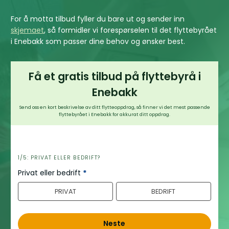
For å motta tilbud fyller du bare ut og sender inn
skjemaet
, så formidler vi forespørselen til det flyttebyrået
i Enebakk som passer dine behov og ønsker best.
Få et gratis tilbud på flyttebyrå i
Enebakk
Send oss en kort beskrivelse av ditt flytteoppdrag, så finner vi det mest passende
flyttebyrået i Enebakk for akkurat ditt oppdrag.
h
1/5: PRIVAT ELLER BEDRIFT?
e
Privat eller bedrift
*
r
PRIVAT
BEDRIFT
o
Neste