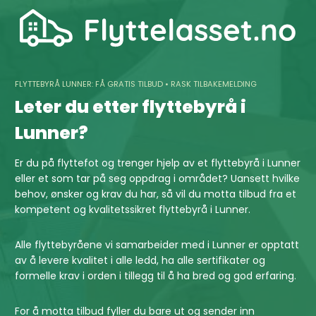
Skip
to
content
FLYTTEBYRÅ LUNNER: FÅ GRATIS TILBUD • RASK TILBAKEMELDING
Leter du etter flyttebyrå i
Lunner?
Er du på flyttefot og trenger hjelp av et flyttebyrå i Lunner
eller et som tar på seg oppdrag i området? Uansett hvilke
behov, ønsker og krav du har, så vil du motta tilbud fra et
kompetent og kvalitetssikret flyttebyrå i Lunner.
Alle flyttebyråene vi samarbeider med i Lunner er opptatt
av å levere kvalitet i alle ledd, ha alle sertifikater og
formelle krav i orden i tillegg til å ha bred og god erfaring.
For å motta tilbud fyller du bare ut og sender inn