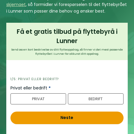
skjemaet
, så formidler vi forespørselen til det flyttebyrået
i Lunner som passer dine behov og ønsker best.
Få et gratis tilbud på flyttebyrå i
Lunner
Send oss en kort beskrivelse av ditt flytteoppdrag, så finner vi det mest passende
flyttebyrået i Lunner for akkurat ditt oppdrag.
h
1/5: PRIVAT ELLER BEDRIFT?
e
Privat eller bedrift
*
r
PRIVAT
BEDRIFT
o
Neste