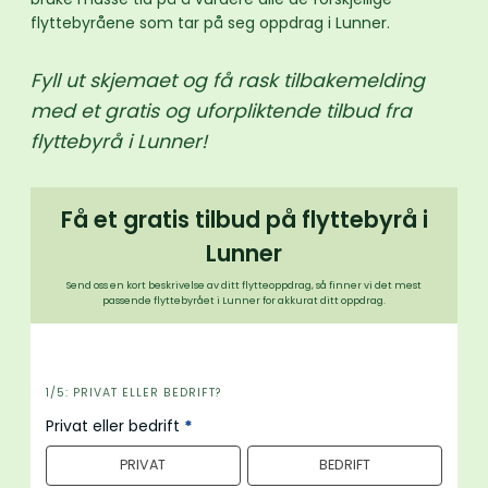
flyttebyråene som tar på seg oppdrag i Lunner.
Fyll ut skjemaet og få rask tilbakemelding
med et gratis og uforpliktende tilbud fra
flyttebyrå i Lunner!
Få et gratis tilbud på flyttebyrå i
Lunner
Send oss en kort beskrivelse av ditt flytteoppdrag, så finner vi det mest
passende flyttebyrået i Lunner for akkurat ditt oppdrag.
i
1/5: PRIVAT ELLER BEDRIFT?
n
Privat eller bedrift
*
n
PRIVAT
BEDRIFT
h