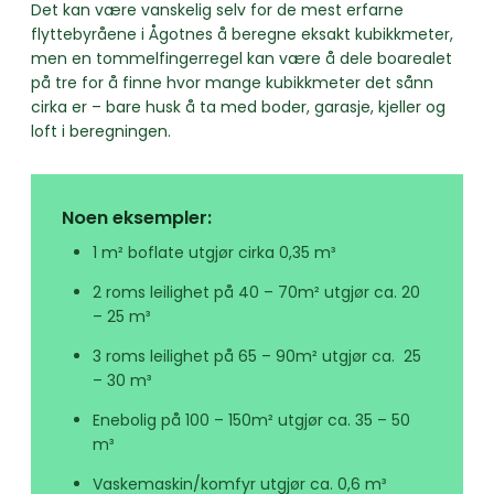
Det kan være vanskelig selv for de mest erfarne
flyttebyråene i Ågotnes å beregne eksakt kubikkmeter,
men en tommelfingerregel kan være å dele boarealet
på tre for å finne hvor mange kubikkmeter det sånn
cirka er – bare husk å ta med boder, garasje, kjeller og
loft i beregningen.
Noen eksempler:
1 m² boflate utgjør cirka 0,35 m³
2 roms leilighet på 40 – 70m² utgjør ca. 20
– 25 m³
3 roms leilighet på 65 – 90m² utgjør ca. 25
– 30 m³
Enebolig på 100 – 150m² utgjør ca. 35 – 50
m³
Vaskemaskin/komfyr utgjør ca. 0,6 m³