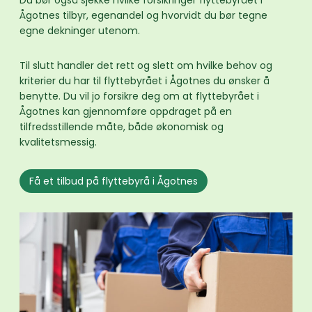
Du bør også sjekke hvilke forsikringer flyttebyrået i
Ågotnes tilbyr, egenandel og hvorvidt du bør tegne
egne dekninger utenom.
Til slutt handler det rett og slett om hvilke behov og
kriterier du har til flyttebyrået i Ågotnes du ønsker å
benytte. Du vil jo forsikre deg om at flyttebyrået i
Ågotnes kan gjennomføre oppdraget på en
tilfredsstillende måte, både økonomisk og
kvalitetsmessig.
Få et tilbud på flyttebyrå i Ågotnes