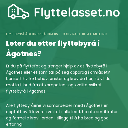
Skip
to
content
FLYTTEBYRÅ ÅGOTNES: FÅ GRATIS TILBUD • RASK TILBAKEMELDING
Leter du etter flyttebyrå i
Ågotnes?
Er du på flyttefot og trenger hjelp av et flyttebyrå i
Ågotnes eller et som tar på seg oppdrag i området?
Uansett hvilke behov, ønsker og krav du har, så vil du
motta tilbud fra et kompetent og kvalitetssikret
flyttebyrå i Ågotnes.
Alle flyttebyråene vi samarbeider med i Ågotnes er
opptatt av å levere kvalitet i alle ledd, ha alle sertifikater
og formelle krav i orden i tillegg til å ha bred og god
erfaring.