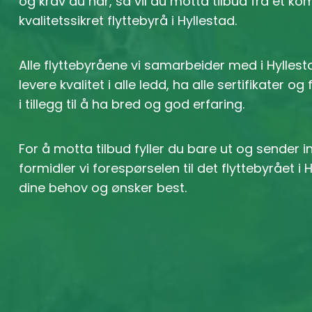
og krav du har, så vil du motta tilbud fra et k
kvalitetssikret flyttebyrå i Hyllestad.
Alle flyttebyråene vi samarbeider med i Hyllest
levere kvalitet i alle ledd, ha alle sertifikater og
i tillegg til å ha bred og god erfaring.
For å motta tilbud fyller du bare ut og sender 
formidler vi forespørselen til det flyttebyrået 
dine behov og ønsker best.