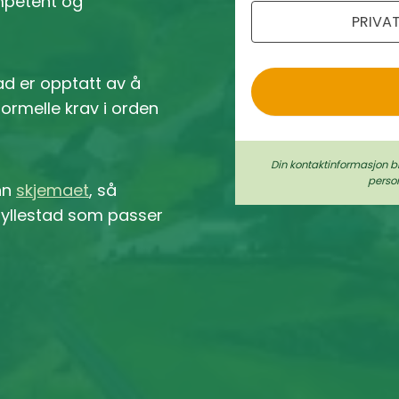
ompetent og
PRIVA
o
ad er opptatt av å
 formelle krav i orden
Din kontaktinformasjon b
perso
inn
skjemaet
, så
i Hyllestad som passer