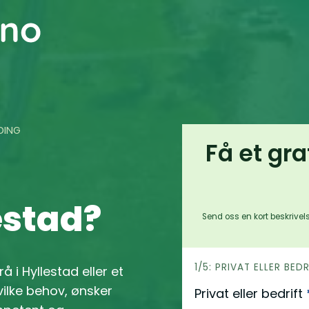
DING
Få et gra
estad?
Send oss en kort beskrivels
h
1/5: PRIVAT ELLER BED
å i Hyllestad eller et
e
ilke behov, ønsker
Privat eller bedrift
r