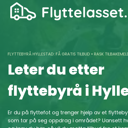
Skip
to
content
FLYTTEBYRÅ HYLLESTAD: FÅ GRATIS TILBUD • RASK TILBAKEMEL
Leter du etter
flyttebyrå i Hyll
Er du på flyttefot og trenger hjelp av et flyttebyr
som tar på seg oppdrag i området? Uansett hv