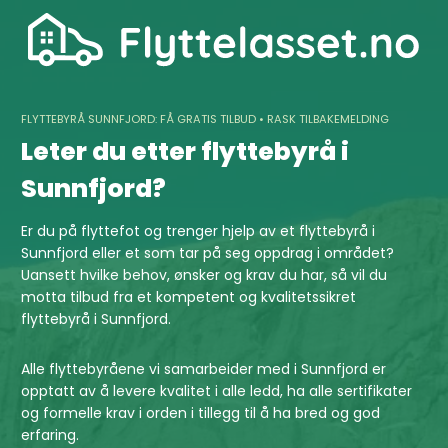
Skip
to
content
FLYTTEBYRÅ SUNNFJORD: FÅ GRATIS TILBUD • RASK TILBAKEMELDING
Leter du etter flyttebyrå i
Sunnfjord?
Er du på flyttefot og trenger hjelp av et flyttebyrå i
Sunnfjord eller et som tar på seg oppdrag i området?
Uansett hvilke behov, ønsker og krav du har, så vil du
motta tilbud fra et kompetent og kvalitetssikret
flyttebyrå i Sunnfjord.
Alle flyttebyråene vi samarbeider med i Sunnfjord er
opptatt av å levere kvalitet i alle ledd, ha alle sertifikater
og formelle krav i orden i tillegg til å ha bred og god
erfaring.