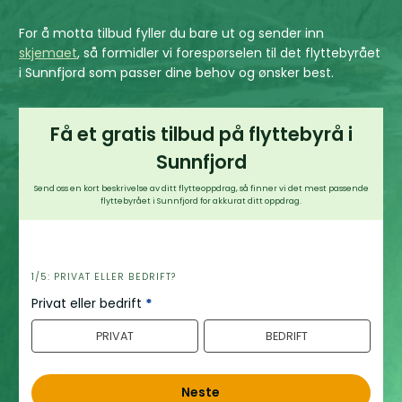
For å motta tilbud fyller du bare ut og sender inn
skjemaet
, så formidler vi forespørselen til det flyttebyrået
i Sunnfjord som passer dine behov og ønsker best.
Få et gratis tilbud på flyttebyrå i
Sunnfjord
Send oss en kort beskrivelse av ditt flytteoppdrag, så finner vi det mest passende
flyttebyrået i Sunnfjord for akkurat ditt oppdrag.
h
1/5: PRIVAT ELLER BEDRIFT?
e
Privat eller bedrift
*
r
PRIVAT
BEDRIFT
o
Neste