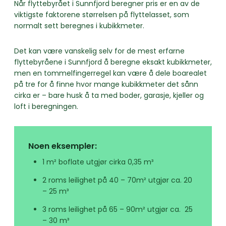
Når flyttebyrået i Sunnfjord beregner pris er en av de
viktigste faktorene størrelsen på flyttelasset, som
normalt sett beregnes i kubikkmeter.
Det kan være vanskelig selv for de mest erfarne
flyttebyråene i Sunnfjord å beregne eksakt kubikkmeter,
men en tommelfingerregel kan være å dele boarealet
på tre for å finne hvor mange kubikkmeter det sånn
cirka er – bare husk å ta med boder, garasje, kjeller og
loft i beregningen.
Noen eksempler:
1 m² boflate utgjør cirka 0,35 m³
2 roms leilighet på 40 – 70m² utgjør ca. 20
– 25 m³
3 roms leilighet på 65 – 90m² utgjør ca. 25
– 30 m³