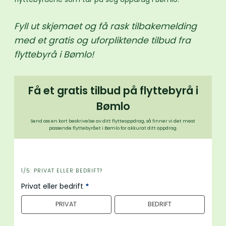
Fyll ut skjemaet og få rask tilbakemelding
med et gratis og uforpliktende tilbud fra
flyttebyrå i Bømlo!
Få et gratis tilbud på flyttebyrå i
Bømlo
Send oss en kort beskrivelse av ditt flytteoppdrag, så finner vi det mest
passende flyttebyrået i Bømlo for akkurat ditt oppdrag.
i
1/5: PRIVAT ELLER BEDRIFT?
n
Privat eller bedrift
*
n
PRIVAT
BEDRIFT
h
o