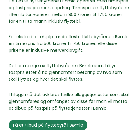
De fleste flyttebyråene i Bømlo opererer med timespris
og fastpris på noen oppdrag. Timesprisen flyttebyråene
i Bømlo tar varierer mellom 950 kroner til 1.750 kroner
for en til to mann inklusiv flyttebil.
For ekstra bærehjelp tar de fleste flyttebyråene i Bømlo
en timespris fra 500 kroner til 750 kroner. Alle disse
prisene er inklusive merverdiavgift.
Det er mange av flyttebyråene i Bømlo som tilbyr
fastpris etter å ha gjennomført befaring av hva som
skal flyttes og hvor det skal flyttes.
I tillegg må det avklares hvilke tilleggstjenester som skal
gjennomføres og omfanget av disse før man vil motta
et tilbud på fastpris på flyttetjenester i Bømlo.
Få et tilbud på flyttebyrå i Bømlo