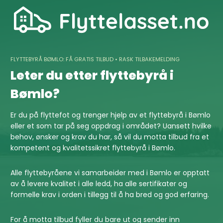
Skip
to
content
FLYTTEBYRÅ BØMLO: FÅ GRATIS TILBUD • RASK TILBAKEMELDING
Leter du etter flyttebyrå i
Bømlo?
Er du på flyttefot og trenger hjelp av et flyttebyrå i Bømlo
eller et som tar på seg oppdrag i området? Uansett hvilke
behov, ønsker og krav du har, så vil du motta tilbud fra et
kompetent og kvalitetssikret flyttebyrå i Bømlo.
Alle flyttebyråene vi samarbeider med i Bømlo er opptatt
av å levere kvalitet i alle ledd, ha alle sertifikater og
formelle krav i orden i tillegg til å ha bred og god erfaring.
For å motta tilbud fyller du bare ut og sender inn