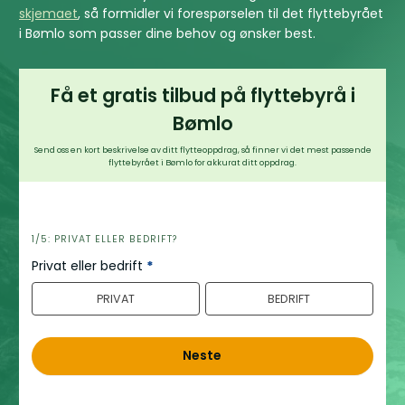
skjemaet
, så formidler vi forespørselen til det flyttebyrået
i Bømlo som passer dine behov og ønsker best.
Få et gratis tilbud på flyttebyrå i
Bømlo
Send oss en kort beskrivelse av ditt flytteoppdrag, så finner vi det mest passende
flyttebyrået i Bømlo for akkurat ditt oppdrag.
h
1/5: PRIVAT ELLER BEDRIFT?
e
Privat eller bedrift
*
r
PRIVAT
BEDRIFT
o
Neste